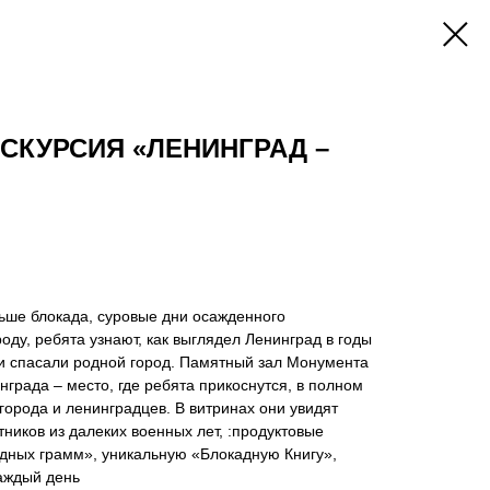
СКУРСИЯ «ЛЕНИНГРАД –
ьше блокада, суровые дни осажденного
ду, ребята узнают, как выглядел Ленинград в годы
 и спасали родной город. Памятный зал Монумента
града – место, где ребята прикоснутся, в полном
 города и ленинградцев. В витринах они увидят
тников из далеких военных лет, :продуктовые
адных грамм», уникальную «Блокадную Книгу»,
аждый день